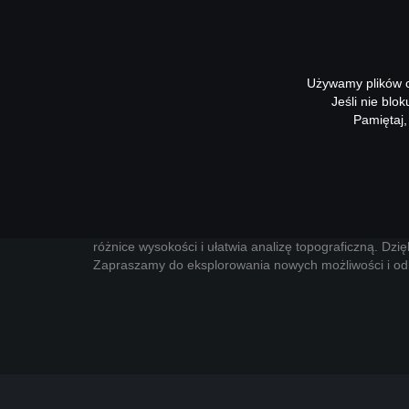
APLIKACJE
OTWARTE
Używamy plików co
Jeśli nie blo
Pamiętaj,
Nowa mapa bazowa
Do systemu ORSIP 2.0 w została dodana nowa cienio
Pozwala na realistyczną wizualizację rzeźby terenu, uł
różnice wysokości i ułatwia analizę topograficzną. Dzię
Zapraszamy do eksplorowania nowych możliwości i od