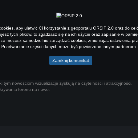
 DANE
USŁUGI
GEOPORTALE
AKTUALNOŚCI
okies, aby ułatwić Ci korzystanie z geoportalu ORSIP 2.0 oraz do cel
kujesz tych plików, to zgadzasz się na ich użycie oraz zapisanie w pamię
 że możesz samodzielnie zarządzać cookies, zmieniając ustawienia prz
Przetwarzanie części danych może być powierzone innym partnerom.
Zamknij komunikat
wana, hipsometryczna mapa bazowa.
atwiając identyfikację wzniesień, dolin i innych formacji. Warstwicowy 
ki tym nowościom wizualizacje zyskują na czytelności i atrakcyjności.
krywania terenu na nowo.