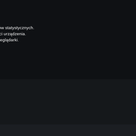
PROJEKTY
O ORSIP 2.0
KONTAKT
ów statystycznych.
ci urządzenia.
eglądarki.
obraz wysokości terenu, który doskonale obrazuje