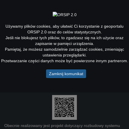
Toggle
navigati
Używamy plików cookies, aby ułatwić Ci korzystanie z geoportalu
ORSIP 2.0 oraz do celów statystycznych.
Jeśli nie blokujesz tych plików, to zgadzasz się na ich użycie oraz
Dane z systemu OPI-TPP przeniesione
zapisanie w pamięci urządzenia.
do ORSIP 2.0
Pamiętaj, że możesz samodzielnie zarządzać cookies, zmieniając
ustawienia przeglądarki.
Aplikacja umożliwia przeglądanie danych o terenach
Przetwarzanie części danych może być powierzone innym partnerom.
poprzemysłowych i zdegradowanych, jakie były prezentowane
w Ogólnodostępnej Platformie Informacji "Tereny poprzemysłowe
Zamknij komunikat
i zdegradowane" (OPI-TPP). Projekt był realizowany w okresie
czerwiec 2009 - grudzień 2013 i prezentował dane z lat 2008 -
2015 r.
Obecnie realizowany jest projekt dotyczący rozbudowy systemu