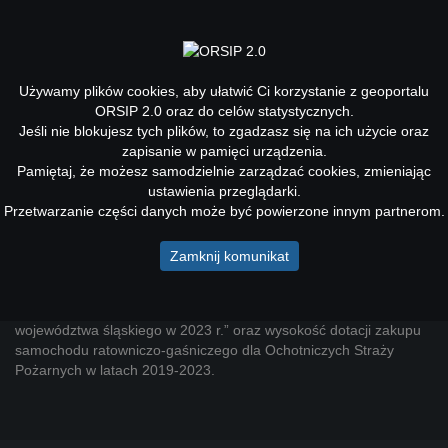
Toggle
navigati
Używamy plików cookies, aby ułatwić Ci korzystanie z geoportalu
ORSIP 2.0 oraz do celów statystycznych.
Jeśli nie blokujesz tych plików, to zgadzasz się na ich użycie oraz
Nowa aplikacja Wspieranie
zapisanie w pamięci urządzenia.
Ochotniczych Straży Pożarnych
Pamiętaj, że możesz samodzielnie zarządzać cookies, zmieniając
ustawienia przeglądarki.
W geoportalu ORSIP 2.0 dodano nową aplikację Wspieranie
Przetwarzanie części danych może być powierzone innym partnerom.
Ochotniczych Straży Pożarnych przez samorząd Województwa
Śląskiego w latach 2019-2023, która prezentuje zadania
Zamknij komunikat
i wysokość dotacji celowej przekazanej z budżetu Województwa
Śląskiego w ramach Marszałkowskiego Konkursu "Zwiększenie
potencjału ratowniczego Ochotniczych Straży Pożarnych
województwa śląskiego w 2023 r.” oraz wysokość dotacji zakupu
samochodu ratowniczo-gaśniczego dla Ochotniczych Straży
Pożarnych w latach 2019-2023.