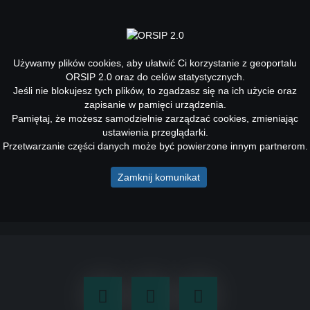
Toggle
navigati
Używamy plików cookies, aby ułatwić Ci korzystanie z geoportalu
ORSIP 2.0 oraz do celów statystycznych.
Jeśli nie blokujesz tych plików, to zgadzasz się na ich użycie oraz
Przerwa techniczna w dn. 21-23 marca
zapisanie w pamięci urządzenia.
br.
Pamiętaj, że możesz samodzielnie zarządzać cookies, zmieniając
ustawienia przeglądarki.
Informujemy, że w związku z pracami serwisowymi w dniach 21-
Przetwarzanie części danych może być powierzone innym partnerom.
23 marca br. wystąpią przerwy techniczne i utrudniony dostęp do
strony ORSIP 2.0 oraz aplikacji.
Zamknij komunikat
Przepraszamy za utrudnienia!
Facebook
Youtube
LinkedIn