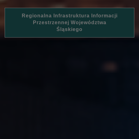
Regionalna Infrastruktura Informacji
Przestrzennej Województwa
Śląskiego