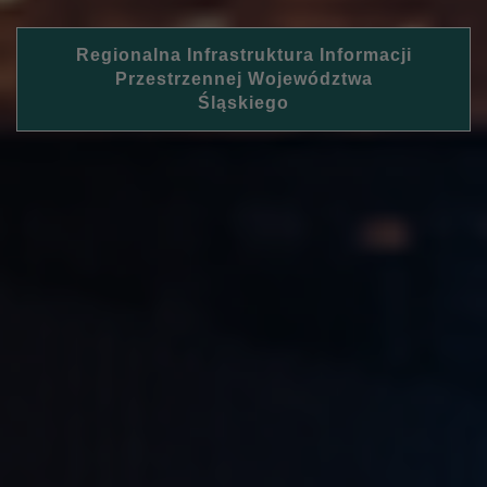
Regionalna Infrastruktura Informacji
Przestrzennej Województwa
Śląskiego