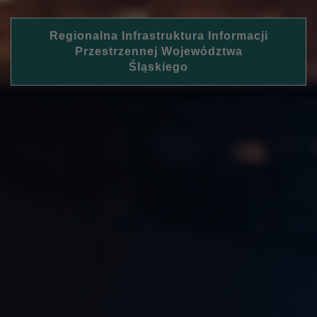
Regionalna Infrastruktura Informacji
Przestrzennej Województwa
Śląskiego