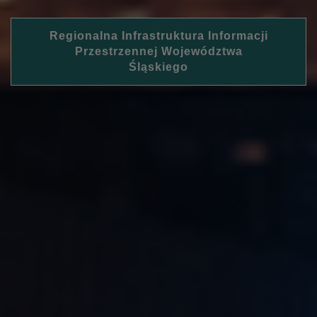
Regionalna Infrastruktura Informacji
Przestrzennej Województwa
Śląskiego