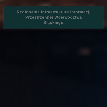
Regionalna Infrastruktura Informacji
Przestrzennej Województwa
Śląskiego