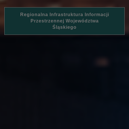
Regionalna Infrastruktura Informacji
Przestrzennej Województwa
Śląskiego