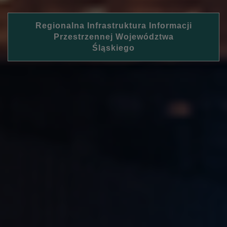
Regionalna Infrastruktura Informacji
Przestrzennej Województwa
Śląskiego