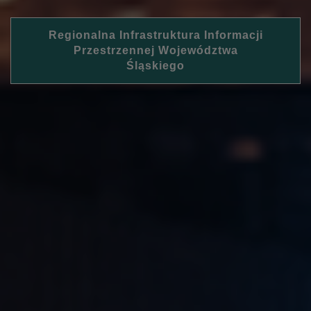
Regionalna Infrastruktura Informacji
Przestrzennej Województwa
Śląskiego