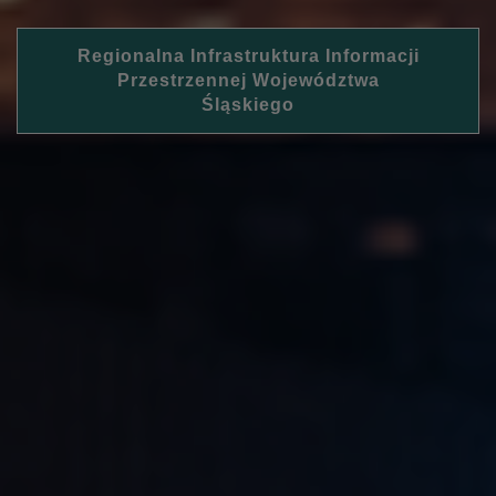
Regionalna Infrastruktura Informacji
Przestrzennej Województwa
Śląskiego