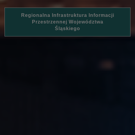
Regionalna Infrastruktura Informacji
Przestrzennej Województwa
Śląskiego