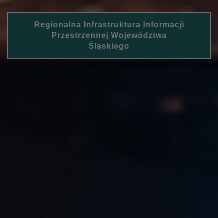
Regionalna Infrastruktura Informacji
Przestrzennej Województwa
Śląskiego