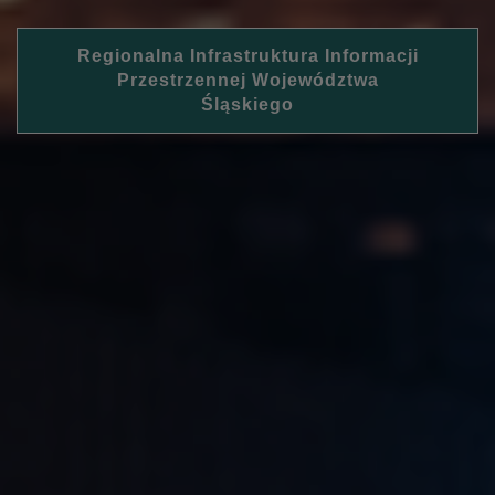
Regionalna Infrastruktura Informacji
Przestrzennej Województwa
Śląskiego