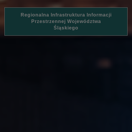
Regionalna Infrastruktura Informacji
Przestrzennej Województwa
Śląskiego