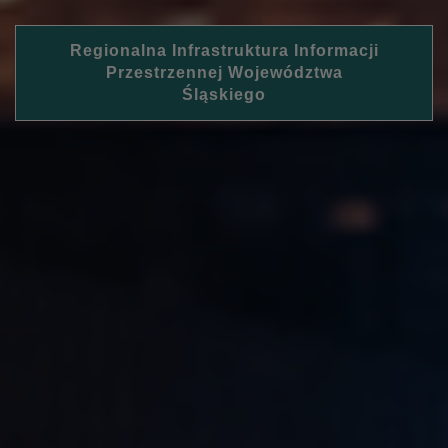
Regionalna Infrastruktura Informacji
Przestrzennej Województwa
Śląskiego