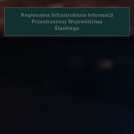
Regionalna Infrastruktura Informacji
Przestrzennej Województwa
Śląskiego