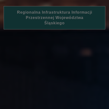
Regionalna Infrastruktura Informacji
Przestrzennej Województwa
Śląskiego