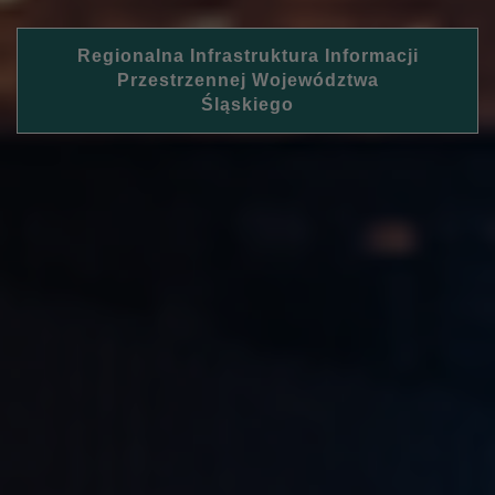
Regionalna Infrastruktura Informacji
Przestrzennej Województwa
Śląskiego