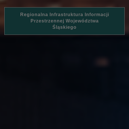
Regionalna Infrastruktura Informacji
Przestrzennej Województwa
Śląskiego