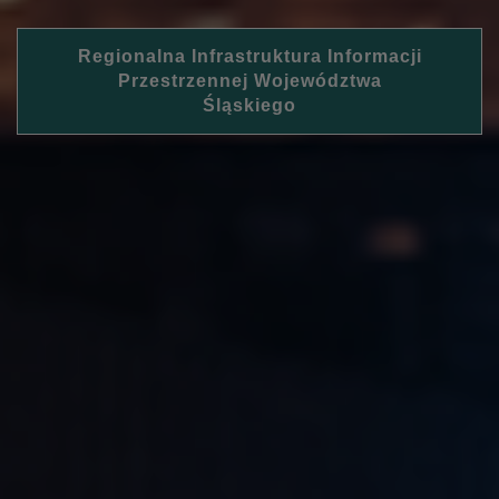
Regionalna Infrastruktura Informacji
Przestrzennej Województwa
Śląskiego