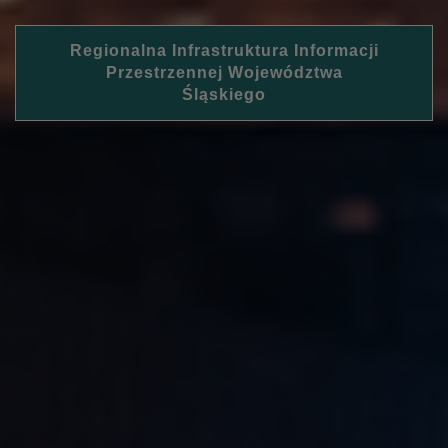
Regionalna Infrastruktura Informacji
Przestrzennej Województwa
Śląskiego