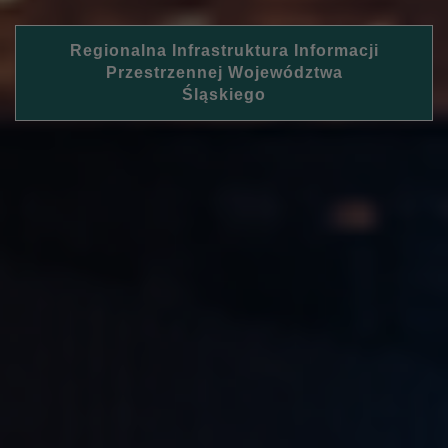
Regionalna Infrastruktura Informacji
Przestrzennej Województwa
Śląskiego