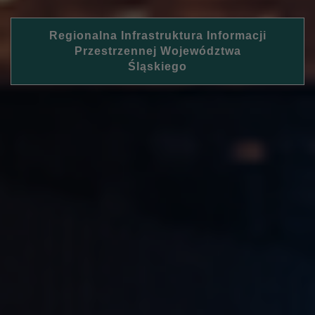
Regionalna Infrastruktura Informacji
Przestrzennej Województwa
Śląskiego