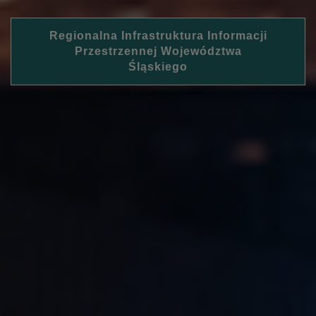
Regionalna Infrastruktura Informacji
Przestrzennej Województwa
Śląskiego