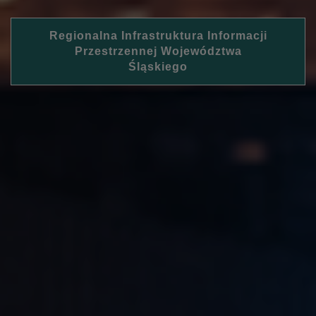
Regionalna Infrastruktura Informacji
Przestrzennej Województwa
Śląskiego