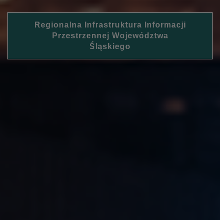
Regionalna Infrastruktura Informacji
Przestrzennej Województwa
Śląskiego