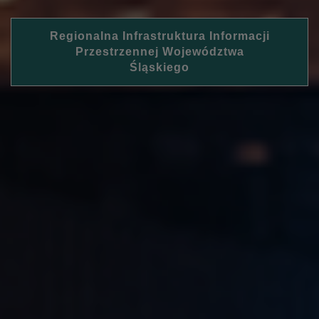
Regionalna Infrastruktura Informacji
Przestrzennej Województwa
Śląskiego