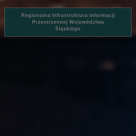
Regionalna Infrastruktura Informacji
Przestrzennej Województwa
Śląskiego