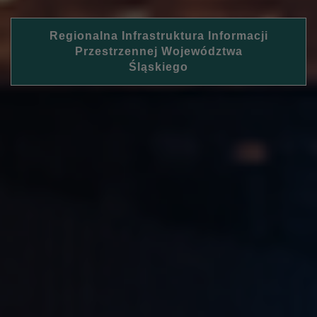
Regionalna Infrastruktura Informacji
Przestrzennej Województwa
Śląskiego