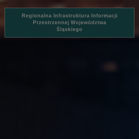
Regionalna Infrastruktura Informacji
Przestrzennej Województwa
Śląskiego