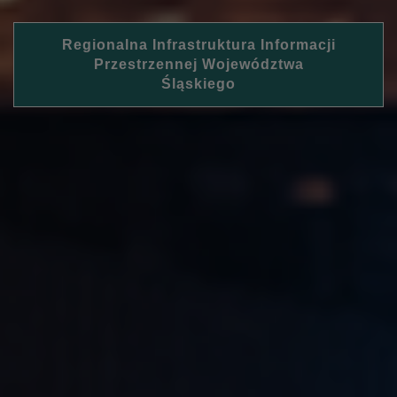
Regionalna Infrastruktura Informacji
Przestrzennej Województwa
Śląskiego