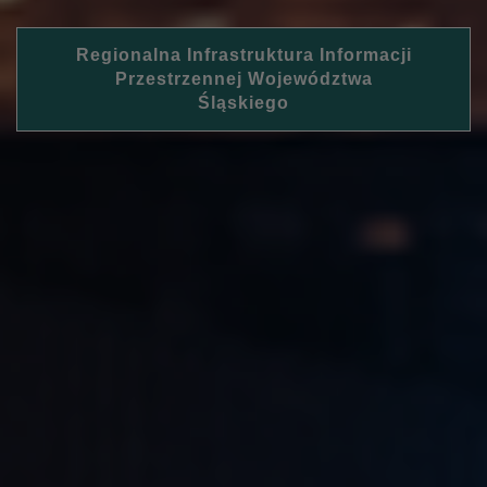
Regionalna Infrastruktura Informacji
Przestrzennej Województwa
Śląskiego