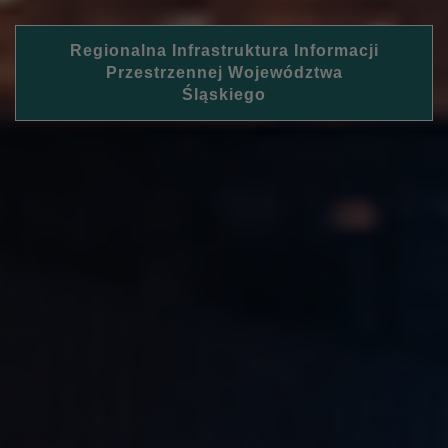
Regionalna Infrastruktura Informacji
Przestrzennej Województwa
Śląskiego