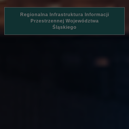
Regionalna Infrastruktura Informacji
Przestrzennej Województwa
Śląskiego