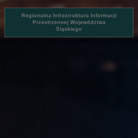
Regionalna Infrastruktura Informacji
Przestrzennej Województwa
Śląskiego