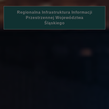
Regionalna Infrastruktura Informacji
Przestrzennej Województwa
Śląskiego