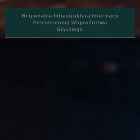
Regionalna Infrastruktura Informacji
Przestrzennej Województwa
Śląskiego