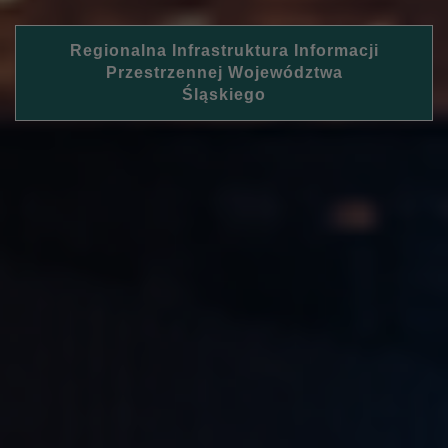
Regionalna Infrastruktura Informacji
Przestrzennej Województwa
Śląskiego