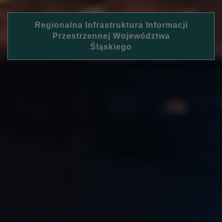
Regionalna Infrastruktura Informacji
Przestrzennej Województwa
Śląskiego