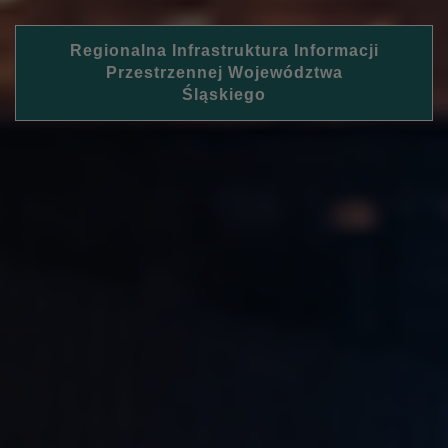
Regionalna Infrastruktura Informacji
Przestrzennej Województwa
Śląskiego