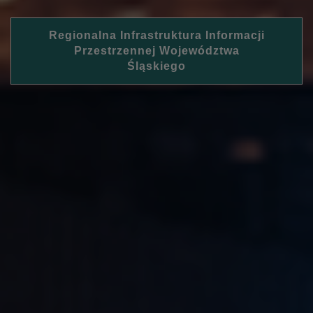
Regionalna Infrastruktura Informacji
Przestrzennej Województwa
Śląskiego