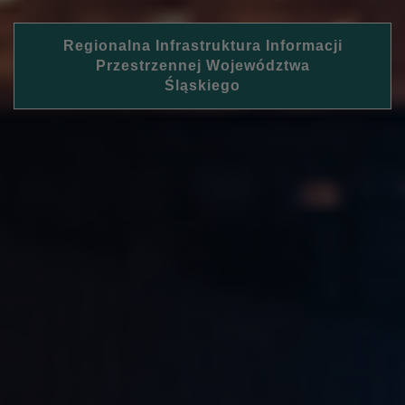
Regionalna Infrastruktura Informacji
Przestrzennej Województwa
Śląskiego