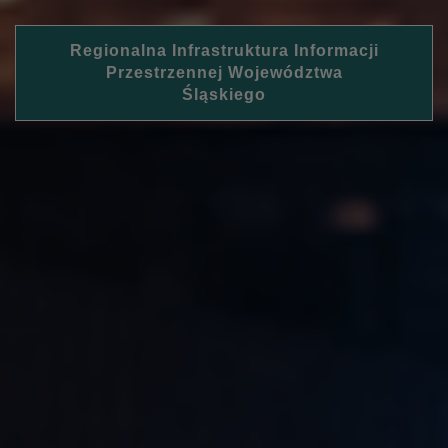
Regionalna Infrastruktura Informacji
Przestrzennej Województwa
Śląskiego