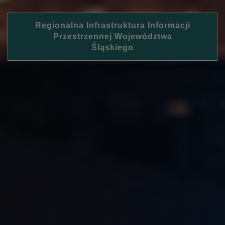
Regionalna Infrastruktura Informacji
Przestrzennej Województwa
Śląskiego