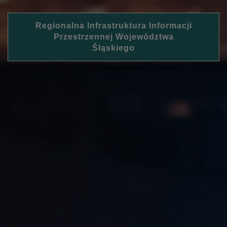
Regionalna Infrastruktura Informacji
Przestrzennej Województwa
Śląskiego