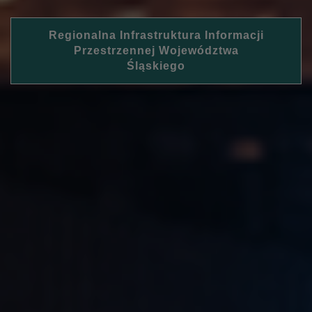
Regionalna Infrastruktura Informacji
Przestrzennej Województwa
Śląskiego