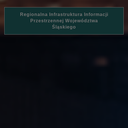
Regionalna Infrastruktura Informacji
Przestrzennej Województwa
Śląskiego